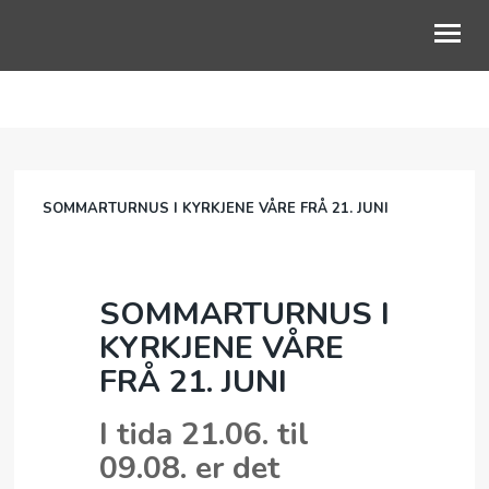
OM OSS
GUDSTJENESTE
SOMMARTURNUS I KYRKJENE VÅRE FRÅ 21. JUNI
BLI MED
BARN OG UNGE
SOMMARTURNUS I
LIVETS VEG
KYRKJENE VÅRE
KALENDER
FRÅ 21. JUNI
NETTKYRKJA
I tida 21.06. til
09.08. er det