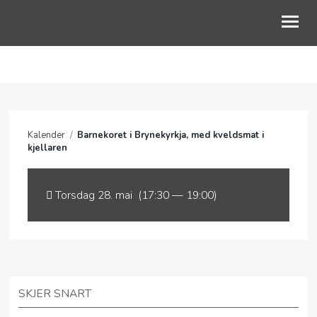
OM OSS
GUDSTJENESTE
Kalender
/
Barnekoret i Brynekyrkja, med kveldsmat i
BLI MED
kjellaren
BARN OG UNGE
Torsdag 28. mai (17:30 — 19:00)
LIVETS VEG
KALENDER
NETTKYRKJA
SKJER SNART