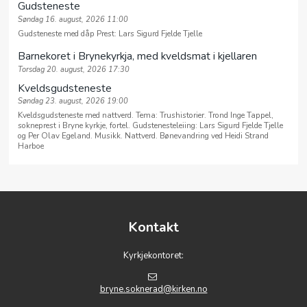
Gudsteneste
Søndag 16. august, 2026 11:00
Gudsteneste med dåp Prest: Lars Sigurd Fjelde Tjelle
Barnekoret i Brynekyrkja, med kveldsmat i kjellaren
Torsdag 20. august, 2026 17:30
Kveldsgudsteneste
Søndag 23. august, 2026 19:00
Kveldsgudsteneste med nattverd. Tema: Trushistorier. Trond Inge Tappel,
sokneprest i Bryne kyrkje, fortel. Gudstenesteleiing: Lars Sigurd Fjelde Tjelle
og Per Olav Egeland. Musikk. Nattverd. Bønevandring ved Heidi Strand
Harboe
Kontakt
Kyrkjekontoret:
bryne.soknerad@kirken.no