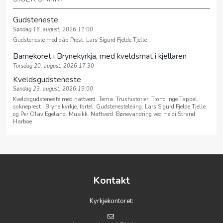
Gudsteneste
Søndag 16. august, 2026 11:00
Gudsteneste med dåp Prest: Lars Sigurd Fjelde Tjelle
Barnekoret i Brynekyrkja, med kveldsmat i kjellaren
Torsdag 20. august, 2026 17:30
Kveldsgudsteneste
Søndag 23. august, 2026 19:00
Kveldsgudsteneste med nattverd. Tema: Trushistorier. Trond Inge Tappel,
sokneprest i Bryne kyrkje, fortel. Gudstenesteleiing: Lars Sigurd Fjelde Tjelle
og Per Olav Egeland. Musikk. Nattverd. Bønevandring ved Heidi Strand
Harboe
Kontakt
Kyrkjekontoret: