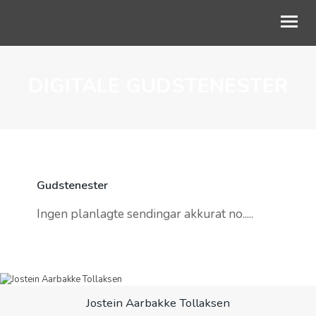
DIGITALE GUDSTENESTER
OM OSS
GUDSTJENESTE
BLI MED
BARN OG UNGE
Gudstenester
LIVETS VEG
Ingen planlagte sendingar akkurat no.....
KALENDER
NETTKYRKJA
Jostein Aarbakke Tollaksen