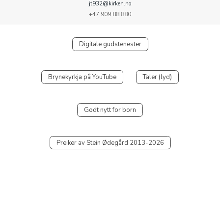
jt932@kirken.no
+47 909 88 880
Digitale gudstenester
Brynekyrkja på YouTube
Taler (lyd)
Godt nytt for born
Preiker av Stein Ødegård 2013-2026