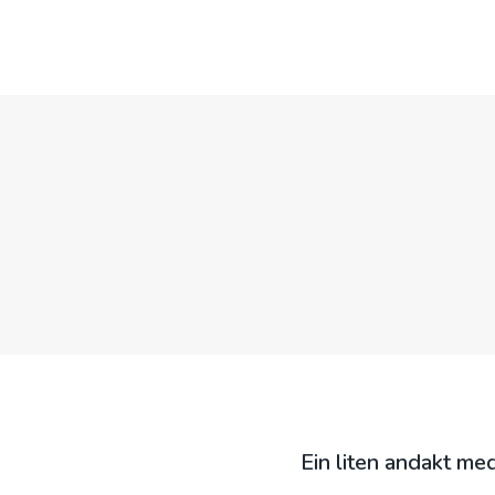
OM OSS
GUDSTJENESTE
Ein liten andakt med