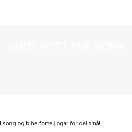
BLI MED
BARN OG UNGE
LIVETS VEG
GODT NYTT FOR BORN
 song og bibelforteljingar for dei små!