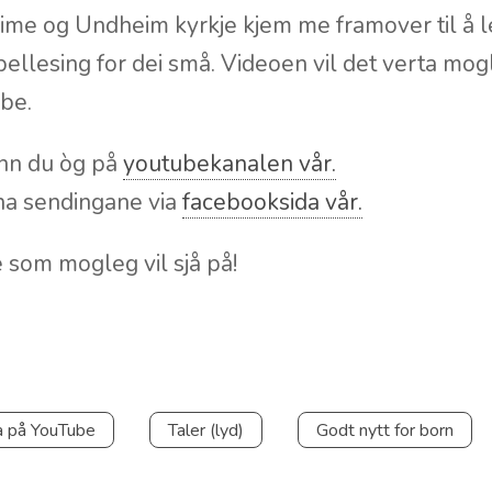
ime og Undheim kyrkje kjem me framover til å l
ellesing for dei små. Videoen vil det verta mogle
ube.
inn du òg på
youtubekanalen vår.
nna sendingane via
facebooksida vår.
 som mogleg vil sjå på!
a på YouTube
Taler (lyd)
Godt nytt for born