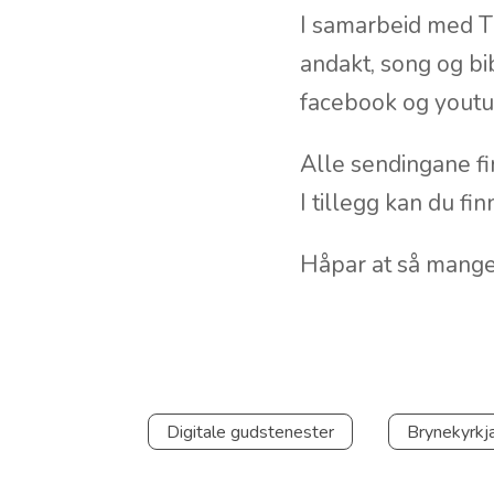
I samarbeid med T
andakt, song og bib
facebook og yout
Alle sendingane f
I tillegg kan du fi
Håpar at så mange
Digitale gudstenester
Brynekyrkj