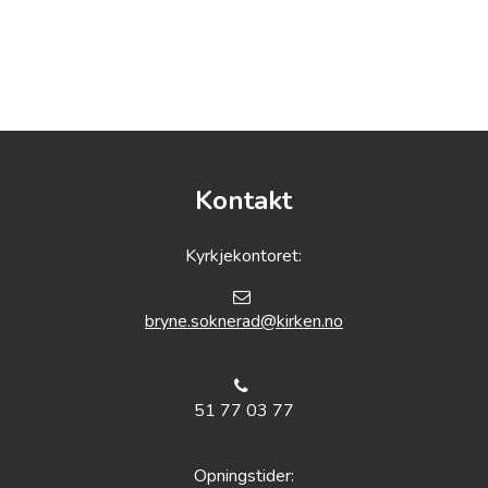
Kontakt
Kyrkjekontoret:
bryne.soknerad@kirken.no
51 77 03 77
Opningstider: