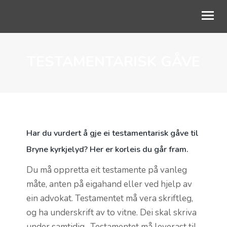
TESTAMENTARISK GÅVE
OM OSS
GUDSTJENESTE
BLI MED
BARN OG UNGE
Har du vurdert å gje ei testamentarisk gåve til
LIVETS VEG
Bryne kyrkjelyd? Her er korleis du går fram.
KALENDER
Du må oppretta eit testamente på vanleg
måte, anten på eigahand eller ved hjelp av
NETTKYRKJA
ein advokat. Testamentet må vera skriftleg,
og ha underskrift av to vitne. Dei skal skriva
under samtidig. Testamentet må leverast til