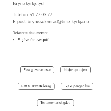
Bryne kyrkjelyd
Telefon: 51 77 03 77
E-post: bryne.soknerad@time-kyrkja.no
Relaterte dokumenter
Ei gåve for livet.pdf
Fast gjevarteneste
Misjonsprosjekt
Rett til skattefrådrag
Gje ei pengegåve
Testamentarisk gåve