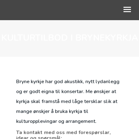
KULTURTILBOD I BRYNEKYRKJA
OM OSS
GUDSTJENESTE
BLI MED
BARN OG UNGE
Bryne kyrkje har god akustikk, nytt lydanlegg
LIVETS VEG
og er godt eigna til konsertar. Me ønskjer at
kyrkja skal framstå med låge tersklar slik at
KALENDER
mange ønskjer å bruka kyrkja til
NETTKYRKJA
kulturopplevingar og arrangement.
Ta kontakt med oss med forespørslar,
idear og spørsmål: