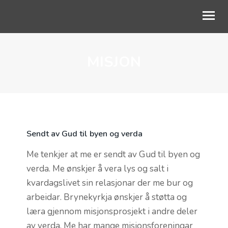
MISJON
OM OSS
GUDSTJENESTE
BLI MED
BARN OG UNGE
Sendt av Gud til byen og verda
LIVETS VEG
Me tenkjer at me er sendt av Gud til byen og
verda. Me ønskjer å vera lys og salt i
KALENDER
kvardagslivet sin relasjonar der me bur og
NETTKYRKJA
arbeidar. Brynekyrkja ønskjer å støtta og
læra gjennom misjonsprosjekt i andre deler
av verda. Me har mange misjonsforeningar