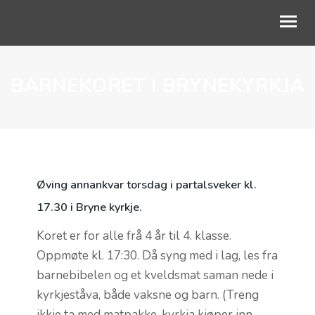
BARNEKORET I BRYNEKYRKJA
OM OSS
GUDSTJENESTE
BLI MED
BARN OG UNGE
Øving annankvar torsdag i partalsveker kl.
LIVETS VEG
17.30 i Bryne kyrkje.
KALENDER
Koret er for alle frå 4 år til 4. klasse.
Oppmøte kl. 17:30. Då syng med i lag, les fra
NETTKYRKJA
barnebibelen og et kveldsmat saman nede i
kyrkjeståva, både vaksne og barn. (Treng
ikkje ta med matpakke, kyrkja kjøper inn