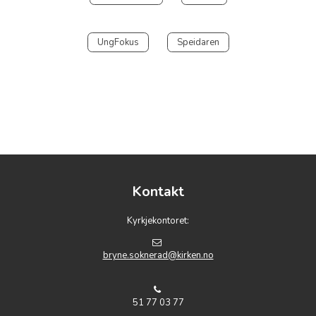
UngFokus
Speidaren
Kontakt
Kyrkjekontoret:
bryne.soknerad@kirken.no
51 77 03 77