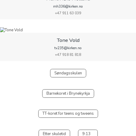
mh336@kirken.no
+47 911 63 039
Tone Vold
tv235@kirken.no
+47 918 81 818
Søndagsskulen
Barnekoret i Brynekyrkja
TT-koret for teens og tweens
Etter skuletid
9:13