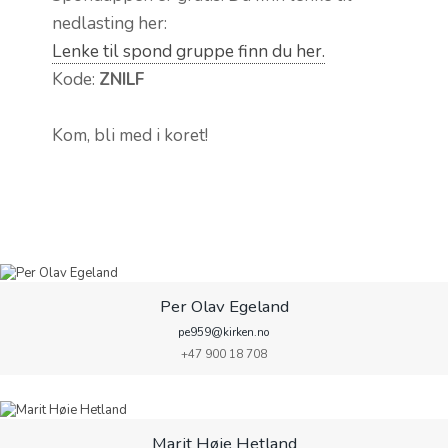
nedlasting her:
Lenke til spond gruppe finn du her.
Kode:
ZNILF
Kom, bli med i koret!
Per Olav Egeland
pe959@kirken.no
+47 900 18 708
Marit Høie Hetland