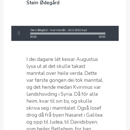
Stein Ødegård
Stein Ødegård - Hud mot stål - 24.12.2022.mp3
00:00
00:00
I dei dagane lét keisar Augustus
lysa ut at det skulle takast
manntal over heile verda. Dette
var første gongen dei tok manntal,
og det hende medan Kvirinius var
landshovding i Syria. Då fór alle
heim, kvar til sin by, og skulle
skriva seg i manntalet. Også Josef
drog då frå byen Nasaret i Galilea
og opp til Judea, til Davidsbyen,
som heiter Betlehem, for han