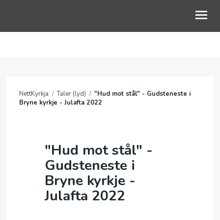
OM OSS
GUDSTJENESTE
NettKyrkja
/
Taler (lyd)
/
"Hud mot stål" - Gudsteneste i
BLI MED
Bryne kyrkje - Julafta 2022
BARN OG UNGE
LIVETS VEG
"Hud mot stål" -
Gudsteneste i
KALENDER
Bryne kyrkje -
NETTKYRKJA
Julafta 2022