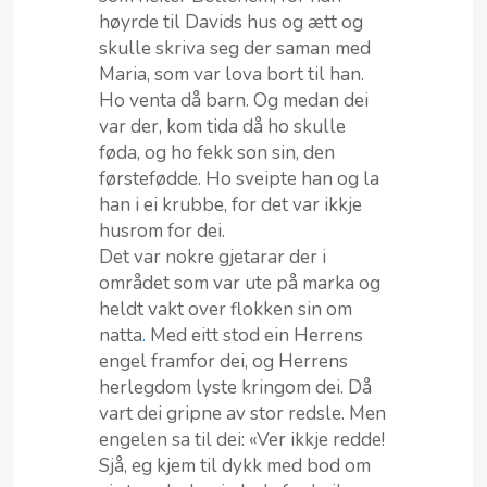
høyrde til Davids hus og ætt og
skulle skriva seg der saman med
Maria, som var lova bort til han.
Ho venta då barn. Og medan dei
var der, kom tida då ho skulle
føda, og ho fekk son sin, den
førstefødde. Ho sveipte han og la
han i ei krubbe, for det var ikkje
husrom for dei.
Det var nokre gjetarar der i
området som var ute på marka og
heldt vakt over flokken sin om
natta
.
Med eitt stod ein Herrens
engel framfor dei, og Herrens
herlegdom lyste kringom dei. Då
vart dei gripne av stor redsle. Men
engelen sa til dei: «Ver ikkje redde!
Sjå, eg kjem til dykk med bod om