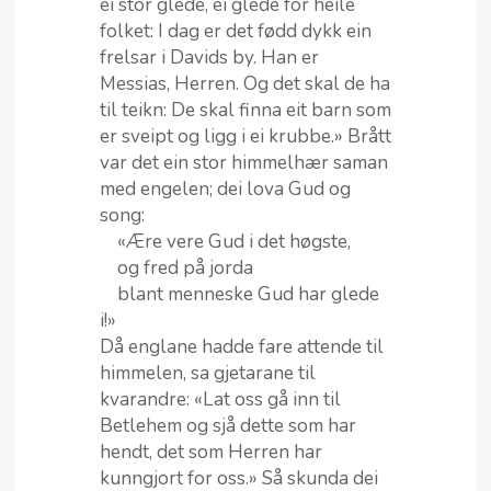
ei stor glede, ei glede for heile
folket: I dag er det fødd dykk ein
frelsar i Davids by. Han er
Messias, Herren. Og det skal de ha
til teikn: De skal finna eit barn som
er sveipt og ligg i ei krubbe.» Brått
var det ein stor himmelhær saman
med engelen; dei lova Gud og
song:
«Ære vere Gud i det høgste,
og fred på jorda
blant menneske Gud har glede
i!»
Då englane hadde fare attende til
himmelen, sa gjetarane til
kvarandre: «Lat oss gå inn til
Betlehem og sjå dette som har
hendt, det som Herren har
kunngjort for oss.» Så skunda dei