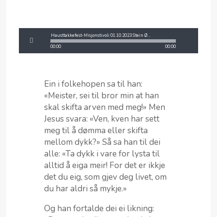
Hausttakkefest-Misjonstivoli 01.10.2023 Stein Ødegård.mp3
00:00
00:00
Ein i folkehopen sa til han:
«Meister, sei til bror min at han
skal skifta arven med meg!» Men
Jesus svara: «Ven, kven har sett
meg til å dømma eller skifta
mellom dykk?» Så sa han til dei
alle: «Ta dykk i vare for lysta til
alltid å eiga meir! For det er ikkje
det du eig, som gjev deg livet, om
du har aldri så mykje.»
Og han fortalde dei ei likning: