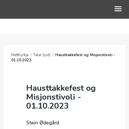
OM OSS
GUDSTJENESTE
NettKyrkja
/
Taler (lyd)
/
Hausttakkefest og Misjonstivoli -
BLI MED
01.10.2023
BARN OG UNGE
LIVETS VEG
Hausttakkefest og
Misjonstivoli -
KALENDER
01.10.2023
NETTKYRKJA
Stein Ødegård