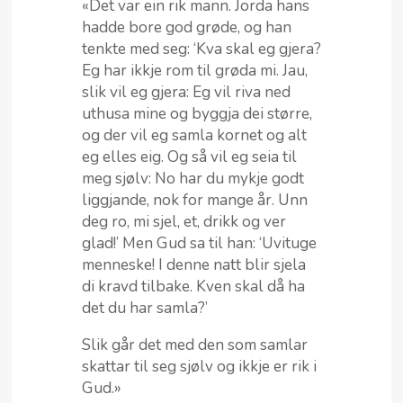
«Det var ein rik mann. Jorda hans
hadde bore god grøde, og han
tenkte med seg: ‘Kva skal eg gjera?
Eg har ikkje rom til grøda mi. Jau,
slik vil eg gjera: Eg vil riva ned
uthusa mine og byggja dei større,
og der vil eg samla kornet og alt
eg elles eig. Og så vil eg seia til
meg sjølv: No har du mykje godt
liggjande, nok for mange år. Unn
deg ro, mi sjel, et, drikk og ver
glad!’ Men Gud sa til han: ‘Uvituge
menneske! I denne natt blir sjela
di kravd tilbake. Kven skal då ha
det du har samla?’
Slik går det med den som samlar
skattar til seg sjølv og ikkje er rik i
Gud.»