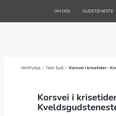
OM OSS
GUDSTJENESTE
NettKyrkja
/
Taler (lyd)
/
Korsvei i krisetider - 
Korsvei i krisetider
Kveldsgudsteneste