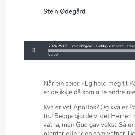
Stein Ødegård
00:00
Når ein seier: «Eg held meg til P
er de ikkje då som alle andre 
Kva er vel Apollos? Og kva er Pa
tru! Begge gjorde vi det Herren h
vatna, men Gud gav vekst. Så er 
plantar eller den som vatnar. B