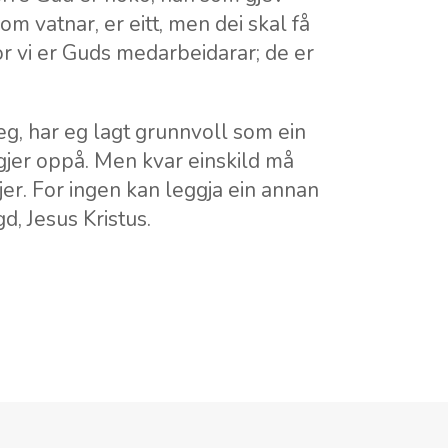
m vatnar, er eitt, men dei skal få
 For vi er Guds medarbeidarar; de er
g, har eg lagt grunnvoll som ein
jer oppå. Men kvar einskild må
er. For ingen kan leggja ein annan
d, Jesus Kristus.