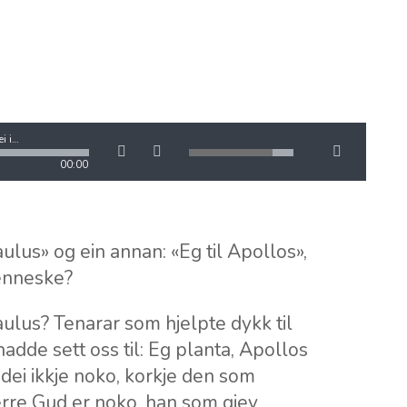
2024.25.08 - Stein Ødegård - Kveldsgudsteneste - Korsvei i krisetider.mp3
00:00
aulus» og ein annan: «Eg til Apollos»,
menneske?
ulus? Tenarar som hjelpte dykk til
adde sett oss til: Eg planta, Apollos
dei ikkje noko, korkje den som
erre Gud er noko, han som gjev