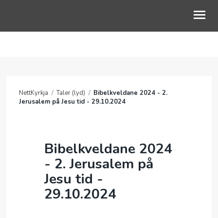
OM OSS
GUDSTJENESTE
NettKyrkja
/
Taler (lyd)
/
Bibelkveldane 2024 - 2.
BLI MED
Jerusalem på Jesu tid - 29.10.2024
BARN OG UNGE
LIVETS VEG
Bibelkveldane 2024
- 2. Jerusalem på
KALENDER
Jesu tid -
NETTKYRKJA
29.10.2024