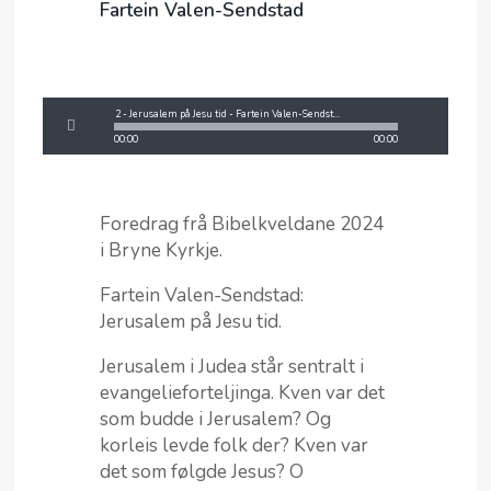
Fartein Valen-Sendstad
2 - Jerusalem på Jesu tid - Fartein Valen-Sendstad.mp3
00:00
00:00
Foredrag frå Bibelkveldane 2024
i Bryne Kyrkje.
Fartein Valen-Sendstad:
Jerusalem på Jesu tid.
Jerusalem i Judea står sentralt i
evangelieforteljinga. Kven var det
som budde i Jerusalem? Og
korleis levde folk der? Kven var
det som følgde Jesus? O