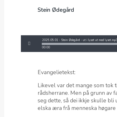
Stein Ødegård
2025.05.01 - Stein Ødegård - ut i lyset ut med lyset.mp
00:00
Evangelietekst:
Likevel var det mange som tok til
rådsherrane. Men på grunn av far
seg dette, så dei ikkje skulle bl
elska æra frå menneska høgare 