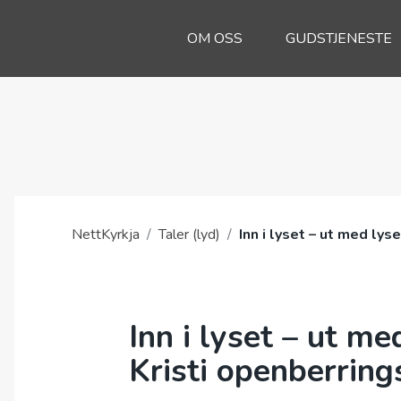
OM OSS
GUDSTJENESTE
NettKyrkja
/
Taler (lyd)
/
Inn i lyset – ut med ly
Inn i lyset – ut me
Kristi openberrin