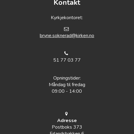
Kontakt
Kyrkjekontoret:
bryne.soknerad@kirken.no
51 77 03 77
Opningstider:
Måndag til fredag
09:00 - 14:00
Adresse
Postboks 373
Erlandsbakken 6