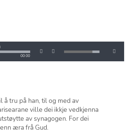
3
00:00
 å tru på han, til og med av
isearane ville dei ikkje vedkjenna
i utstøytte av synagogen. For dei
enn æra frå Gud.