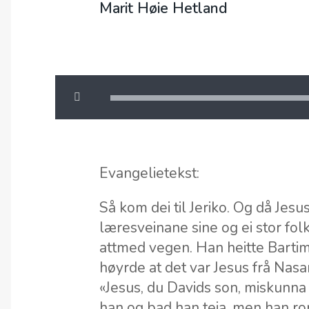
Marit Høie Hetland
Evangelietekst:
Så kom dei til Jeriko. Og då Je
læresveinane sine og ei stor fol
attmed vegen. Han heitte Bartim
høyrde at det var Jesus frå Nasa
«Jesus, du Davids son, miskunna
han og bad han teia, men han r