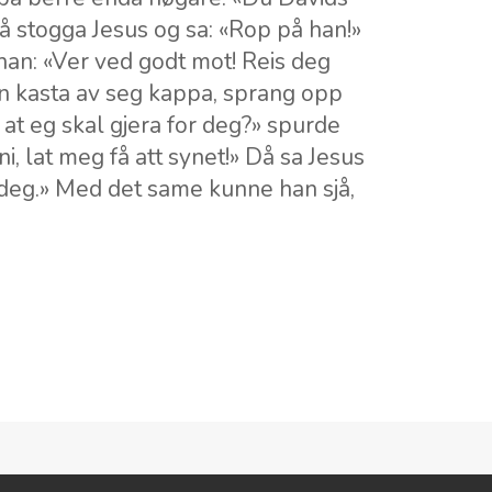
 stogga Jesus og sa: «Rop på han!»
 han: «Ver ved godt mot! Reis deg
n kasta av seg kappa, sprang opp
u at eg skal gjera for deg?» spurde
i, lat meg få att synet!» Då sa Jesus
st deg.» Med det same kunne han sjå,