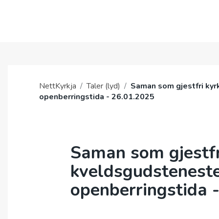
OM OSS
GUDSTJENESTE
NettKyrkja
/
Taler (lyd)
/
Saman som gjestfri kyrk
openberringstida - 26.01.2025
Saman som gjestfri
kveldsgudsteneste
openberringstida 