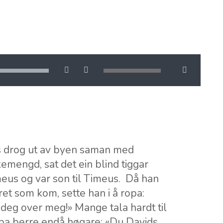
sus drog ut av byen saman med
kemengd, sat det ein blind tiggar
eus og var son til Timeus. Då han
ret som kom, sette han i å ropa:
 deg over meg!» Mange tala hardt til
opa berre endå høgare: «Du Davids