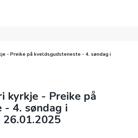
BLI MED
BARN OG UNGE
LIVETS VEG
je - Preike på kveldsgudsteneste - 4. søndag i
 kyrkje - Preike på
 - 4. søndag i
- 26.01.2025