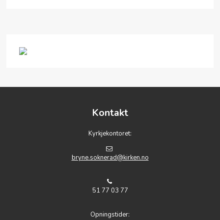
Kontakt
Kyrkjekontoret:
bryne.soknerad@kirken.no
51 77 03 77
Opningstider: