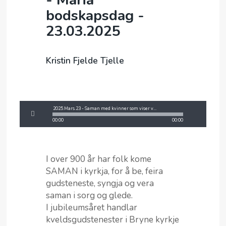
bodskapsdag -
23.03.2025
Kristin Fjelde Tjelle
2025.Mars.23 - Saman med kvinner som viser veg - Kristin Fjelde Tjelle.mp3
00:00
21:57
I over 900 år har folk kome
SAMAN i kyrkja, for å be, feira
gudsteneste, syngja og vera
saman i sorg og glede.
I jubileumsåret handlar
kveldsgudstenester i Bryne kyrkje