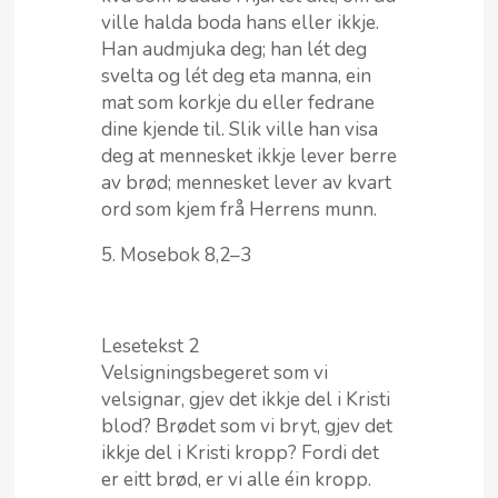
ville halda boda hans eller ikkje.
Han audmjuka deg; han lét deg
svelta og lét deg eta manna, ein
mat som korkje du eller fedrane
dine kjende til. Slik ville han visa
deg at mennesket ikkje lever berre
av brød; mennesket lever av kvart
ord som kjem frå Herrens munn.
5. Mosebok 8,2–3
Lesetekst 2
Velsigningsbegeret som vi
velsignar, gjev det ikkje del i Kristi
blod? Brødet som vi bryt, gjev det
ikkje del i Kristi kropp? Fordi det
er eitt brød, er vi alle éin kropp.