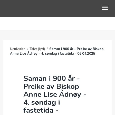
OM OSS
GUDSTJENESTE
NettKyrkja
/
Taler (lyd)
/
Saman i 900 år - Preike av Biskop
BLI MED
Anne Lise Ådnøy - 4. søndag i fastetida - 06.04.2025
BARN OG UNGE
LIVETS VEG
Saman i 900 år -
Preike av Biskop
KALENDER
Anne Lise Ådnøy -
NETTKYRKJA
4. søndag i
fastetida -