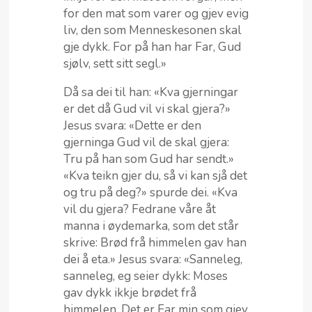
for den mat som varer og gjev evig
liv, den som Menneskesonen skal
gje dykk. For på han har Far, Gud
sjølv, sett sitt segl.»
Då sa dei til han: «Kva gjerningar
er det då Gud vil vi skal gjera?»
Jesus svara: «Dette er den
gjerninga Gud vil de skal gjera:
Tru på han som Gud har sendt.»
«Kva teikn gjer du, så vi kan sjå det
og tru på deg?» spurde dei. «Kva
vil du gjera? Fedrane våre åt
manna i øydemarka, som det står
skrive: Brød frå himmelen gav han
dei å eta.» Jesus svara: «Sanneleg,
sanneleg, eg seier dykk: Moses
gav dykk ikkje brødet frå
himmelen. Det er Far min som gjev