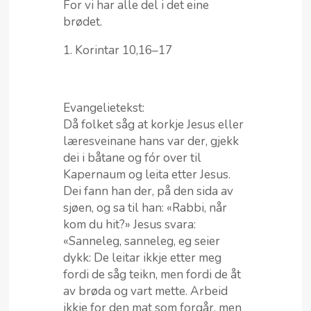
For vi har alle del i det eine
brødet.
1. Korintar 10,16–17
Evangelietekst:
Då folket såg at korkje Jesus eller
læresveinane hans var der, gjekk
dei i båtane og fór over til
Kapernaum og leita etter Jesus.
Dei fann han der, på den sida av
sjøen, og sa til han: «Rabbi, når
kom du hit?» Jesus svara:
«Sanneleg, sanneleg, eg seier
dykk: De leitar ikkje etter meg
fordi de såg teikn, men fordi de åt
av brøda og vart mette. Arbeid
ikkje for den mat som forgår, men