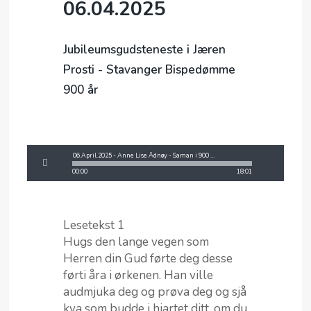
06.04.2025
Jubileumsgudsteneste i Jæren
Prosti - Stavanger Bispedømme
900 år
06.April.2025 - Anne Lise Ådnøy - Saman i 900 år.mp3
00:00
18:01
Lesetekst 1
Hugs den lange vegen som
Herren din Gud førte deg desse
førti åra i ørkenen. Han ville
audmjuka deg og prøva deg og sjå
kva som budde i hjartet ditt, om du