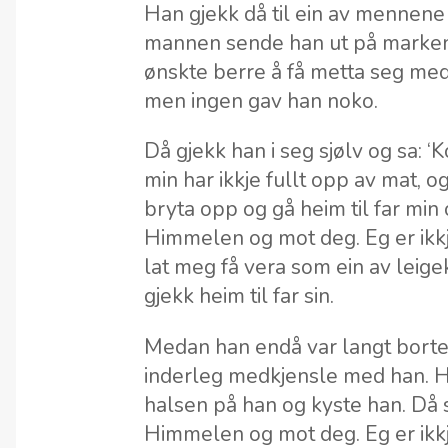
Han gjekk då til ein av mennene 
mannen sende han ut på markene 
ønskte berre å få metta seg med
men ingen gav han noko.
Då gjekk han i seg sjølv og sa: 
min har ikkje fullt opp av mat, og
bryta opp og gå heim til far min 
Himmelen og mot deg. Eg er ikkj
lat meg få vera som ein av leige
gjekk heim til far sin.
Medan han endå var langt borte,
inderleg medkjensle med han. H
halsen på han og kyste han. Då 
Himmelen og mot deg. Eg er ikkje