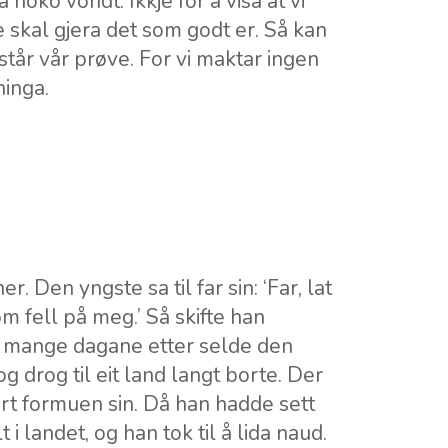
a noko vondt. Ikkje for å visa at vi
e skal gjera det som godt er. Så kan
 står vår prøve. For vi maktar ingen
ninga.
. Den yngste sa til far sin: ‘Far, lat
 fell på meg.’ Så skifte han
e mange dagane etter selde den
g drog til eit land langt borte. Der
bort formuen sin. Då han hadde sett
t i landet, og han tok til å lida naud.