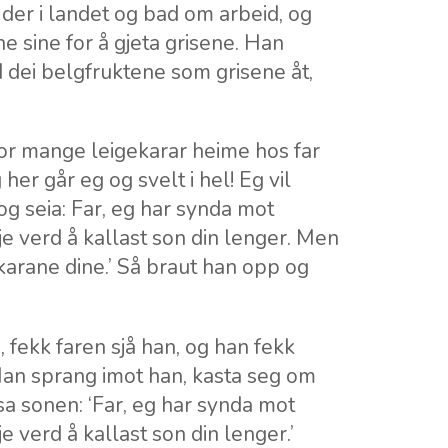
der i landet og bad om arbeid, og
sine for å gjeta grisene. Han
 dei belgfruktene som grisene åt,
‘Kor mange leigekarar heime hos far
 her går eg og svelt i hel! Eg vil
og seia: Far, eg har synda mot
e verd å kallast son din lenger. Men
karane dine.’ Så braut han opp og
 fekk faren sjå han, og han fekk
an sprang imot han, kasta seg om
sa sonen: ‘Far, eg har synda mot
 verd å kallast son din lenger.’