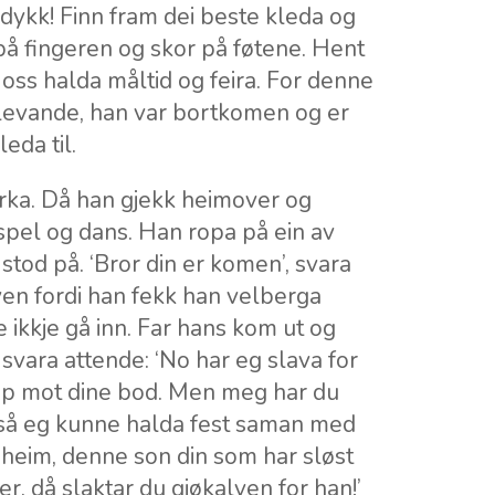
 dykk! Finn fram dei beste kleda og
 på fingeren og skor på føtene. Hent
 oss halda måltid og feira. For denne
 levande, han var bortkomen og er
eda til.
rka. Då han gjekk heimover og
pel og dans. Han ropa på ein av
tod på. ‘Bror din er komen’, svara
lven fordi han fekk han velberga
le ikkje gå inn. Far hans kom ut og
svara attende: ‘No har eg slava for
 opp mot dine bod. Men meg har du
, så eg kunne halda fest saman med
heim, denne son din som har sløst
r, då slaktar du gjøkalven for han!’