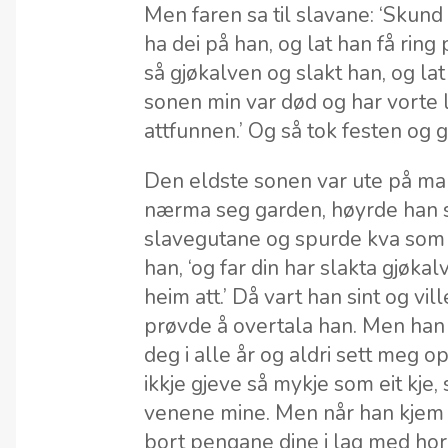
Men faren sa til slavane: ‘Skund
ha dei på han, og lat han få ring
så gjøkalven og slakt han, og lat
sonen min var død og har vorte
attfunnen.’ Og så tok festen og gl
Den eldste sonen var ute på ma
nærma seg garden, høyrde han s
slavegutane og spurde kva som s
han, ‘og far din har slakta gjøka
heim att.’ Då vart han sint og vil
prøvde å overtala han. Men han 
deg i alle år og aldri sett meg
ikkje gjeve så mykje som eit kje
venene mine. Men når han kjem 
bort pengane dine i lag med hore