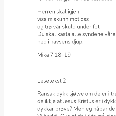
Herren skal igjen
visa miskunn mot oss
og trø vår skuld under fot.
Du skal kasta alle syndene våre
ned i havsens djup.
Mika 7,18–19
Lesetekst 2
Ransak dykk sjølve om de er i tru
de ikkje at Jesus Kristus er i dyk
dykkar prøve? Men eg håpar de sk