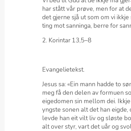
Vi bed til Gud at de ikkje må gjer
har stått vår prøve, men for at d
det gjerne sjå ut som om vi ikkje
ting mot sanninga, berre for san
2. Korintar 13,5–8
Evangelietekst.
Jesus sa: «Ein mann hadde to søner
meg få den delen av formuen som
eigedomen sin mellom dei. Ikkj
yngste sonen alt det han eigde, o
levde han eit vilt liv og sløste 
alt over styr, vart det uår og svol