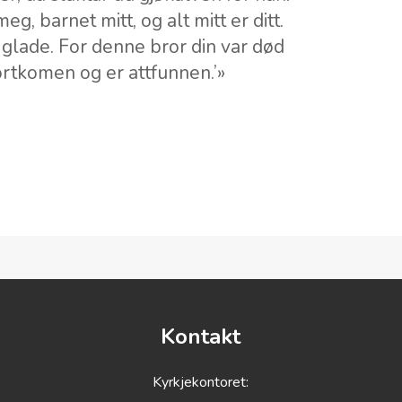
eg, barnet mitt, og alt mitt er ditt.
 glade. For denne bror din var død
ortkomen og er attfunnen.’»
Kontakt
Kyrkjekontoret: