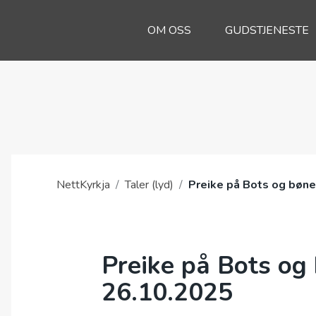
OM OSS
GUDSTJENESTE
NettKyrkja
/
Taler (lyd)
/
Preike på Bots og bøn
Preike på Bots og
26.10.2025