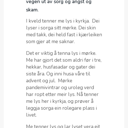
vegen ut av sorg og angst og
skam.
I kveld tenner me lys i kyrkja. Dei
lyser i sorga sitt mørke. Dei skin
med takk, dei held fast i kjærleiken
som gjer at me saknar.
Det er viktig å tenna lys i mørke.
Me har gjort det som aldri før i tre,
hekkar, husfasadar og gater dei
siste åra. Og inni husa våre til
advent og jul. Mørke
pandemivintrar og uroleg verd
har ropt etter meir lys. Nå tenner
me lys her i kyrkja, og prøver å
leggja sorga ein rolegare plass i
livet.
Me tenner lys og lar lyset vera eit