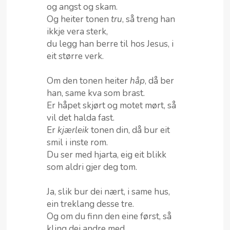
og angst og skam.
Og heiter tonen
tru
, så treng han
ikkje vera sterk,
du legg han berre til hos Jesus, i
eit større verk.
Om den tonen heiter
håp
, då ber
han, same kva som brast.
Er håpet skjørt og motet mørt, så
vil det halda fast.
Er
kjærleik
tonen din, då bur eit
smil i inste rom.
Du ser med hjarta, eig eit blikk
som aldri gjer deg tom.
Ja, slik bur dei nært, i same hus,
ein treklang desse tre.
Og om du finn den eine først, så
kling dei andre med.