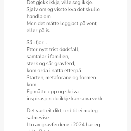
Det gjekk ikkje, ville seg ikkje.
Sjølv om eg visste kva det skulle
handla om.
Men det måtte leggjast på vent,
eller på is.
Så i fjor…
Etter nytt trist dødsfall,
samtalar i familien,
sterk og sår gravferd,
kom orda i natta etterpå.
Starten, metaforane og formen
kom.
Eg måtte opp og skriva,
inspirasjon du ikkje kan sova vekk.
Det vart eit dikt, ord til ei muleg
salmevise.
I to av gravferdene i 2024 har eg