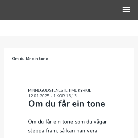
OM OSS
GUDSTJENESTE
Om du får ein tone
BLI MED
BARN OG UNGE
LIVETS VEG
MINNEGUDSTENESTE TIME KYRKJE
12.01.2025 - 1.KOR.13,13
Om du får ein tone
KALENDER
NETTKYRKJA
Om du får ein tone som du vågar
sleppa fram, så kan han vera