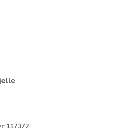
jelle
er:
117372