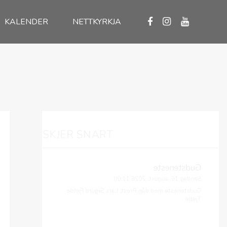
KALENDER
NETTKYRKJA
SKJER SNART
Gudsteneste
Søndag 16. august, 2026 11:00
Gudsteneste med dåp Prest: Lars Sigurd Fjelde
Tjelle
Barnekoret i Brynekyrkja, med
kveldsmat i kjellaren