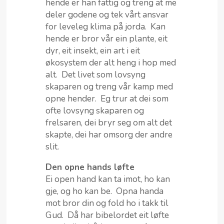
hende er han fattig og treng at me
deler godene og tek vårt ansvar
for leveleg klima på jorda. Kan
hende er bror vår ein plante, eit
dyr, eit insekt, ein art i eit
økosystem der alt heng i hop med
alt. Det livet som lovsyng
skaparen og treng vår kamp med
opne hender. Eg trur at dei som
ofte lovsyng skaparen og
frelsaren, dei bryr seg om alt det
skapte, dei har omsorg der andre
slit.
Den opne hands løfte
Ei open hand kan ta imot, ho kan
gje, og ho kan be. Opna handa
mot bror din og fold ho i takk til
Gud. Då har bibelordet eit løfte