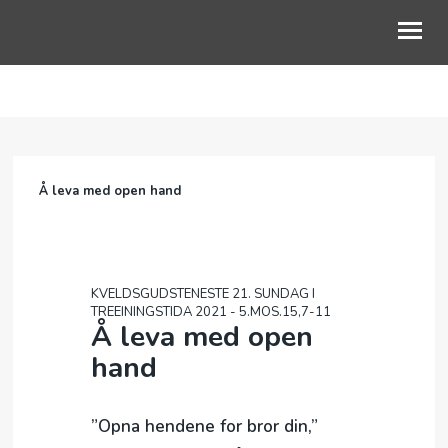
OM OSS
GUDSTJENESTE
Å leva med open hand
BLI MED
BARN OG UNGE
LIVETS VEG
KVELDSGUDSTENESTE 21. SUNDAG I
TREEININGSTIDA 2021 - 5.MOS.15,7-11
Å leva med open
KALENDER
hand
NETTKYRKJA
”Opna hendene for bror din,”