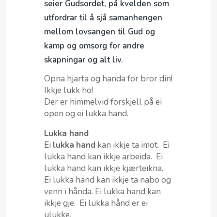
seier Gudsordet, på kvelden som
utfordrar til å sjå samanhengen
mellom lovsangen til Gud og
kamp og omsorg for andre
skapningar og alt liv.
Opna hjarta og handa for bror din!
Ikkje lukk ho!
Der er himmelvid forskjell på ei
open og ei lukka hand.
Lukka hand
Ei
lukka
hand
kan ikkje ta imot. Ei
lukka hand kan ikkje arbeida. Ei
lukka hand kan ikkje kjærteikna.
Ei lukka hand kan ikkje ta nabo og
venn i hånda. Ei lukka hand kan
ikkje gje. Ei lukka hånd er ei
ulukke.