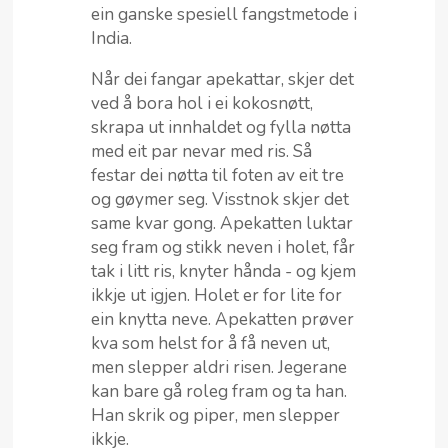
ein ganske spesiell fangstmetode i
India.
Når dei fangar apekattar, skjer det
ved å bora hol i ei kokosnøtt,
skrapa ut innhaldet og fylla nøtta
med eit par nevar med ris. Så
festar dei nøtta til foten av eit tre
og gøymer seg. Visstnok skjer det
same kvar gong. Apekatten luktar
seg fram og stikk neven i holet, får
tak i litt ris, knyter hånda - og kjem
ikkje ut igjen. Holet er for lite for
ein knytta neve. Apekatten prøver
kva som helst for å få neven ut,
men slepper aldri risen. Jegerane
kan bare gå roleg fram og ta han.
Han skrik og piper, men slepper
ikkje.