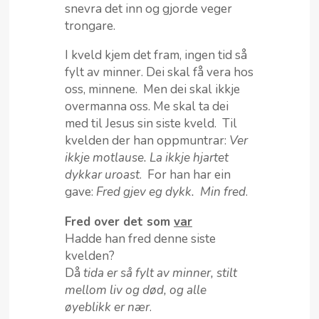
snevra det inn og gjorde veger
trongare.
I kveld kjem det fram, ingen tid så
fylt av minner. Dei skal få vera hos
oss, minnene. Men dei skal ikkje
overmanna oss. Me skal ta dei
med til Jesus sin siste kveld. Til
kvelden der han oppmuntrar:
Ver
ikkje motlause. La ikkje hjartet
dykkar uroast
. For han har ein
gave:
Fred gjev eg dykk. Min fred
.
Fred over det som
var
Hadde han fred denne siste
kvelden?
Då
tida er så fylt av minner, stilt
mellom liv og død, og alle
øyeblikk er nær
.