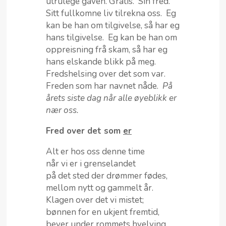
utrulege gaven. Gratis. Sin fred.
Sitt fullkomne liv tilrekna oss. Eg
kan be han om tilgivelse, så har eg
hans tilgivelse. Eg kan be han om
oppreisning frå skam, så har eg
hans elskande blikk på meg.
Fredshelsing over det som var.
Freden som har navnet nåde.
På
årets siste dag når alle øyeblikk er
nær oss.
Fred over det som
er
Alt er hos oss denne time
når vi er i grenselandet
på det sted der drømmer fødes,
mellom nytt og gammelt år.
Klagen over det vi mistet;
bønnen for en ukjent fremtid,
bever under rommets hvelving