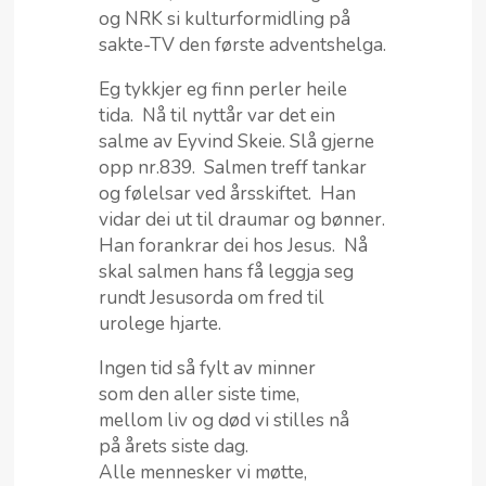
og NRK si kulturformidling på
sakte-TV den første adventshelga.
Eg tykkjer eg finn perler heile
tida. Nå til nyttår var det ein
salme av Eyvind Skeie. Slå gjerne
opp nr.839. Salmen treff tankar
og følelsar ved årsskiftet. Han
vidar dei ut til draumar og bønner.
Han forankrar dei hos Jesus. Nå
skal salmen hans få leggja seg
rundt Jesusorda om fred til
urolege hjarte.
Ingen tid så fylt av minner
som den aller siste time,
mellom liv og død vi stilles nå
på årets siste dag.
Alle mennesker vi møtte,