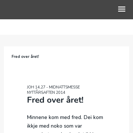
OM OSS
GUDSTJENESTE
Fred over året!
BLI MED
BARN OG UNGE
LIVETS VEG
JOH 14,27 - MIDNATTSMESSE
NYTTÅRSAFTEN 2014
Fred over året!
KALENDER
NETTKYRKJA
Minnene kom med fred. Dei kom
ikkje med noko som var