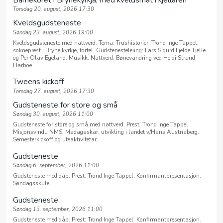
Barnekoret i Brynekyrkja, med kveldsmat i kjellaren
Torsdag 20. august, 2026 17:30
Kveldsgudsteneste
Søndag 23. august, 2026 19:00
Kveldsgudsteneste med nattverd. Tema: Trushistorier. Trond Inge Tappel,
sokneprest i Bryne kyrkje, fortel. Gudstenesteleiing: Lars Sigurd Fjelde Tjelle
og Per Olav Egeland. Musikk. Nattverd. Bønevandring ved Heidi Strand
Harboe
Tweens kickoff
Torsdag 27. august, 2026 17:30
Gudsteneste for store og små
Søndag 30. august, 2026 11:00
Gudsteneste for store og små med nattverd. Prest: Trond Inge Tappel.
Misjonsvindu NMS, Madagaskar, utvikling i landet v/Hans Austnaberg.
Semesterkickoff og uteaktivitetar.
Gudsteneste
Søndag 6. september, 2026 11:00
Gudsteneste med dåp. Prest: Trond Inge Tappel. Konfirmantpresentasjon.
Søndagsskule.
Gudsteneste
Søndag 13. september, 2026 11:00
Gudsteneste med dåp. Prest: Trond Inge Tappel. Konfirmantpresentasjon.