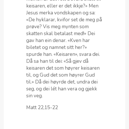
keisaren, eller er det ikkje?» Men
Jesus merka vondskapen og sa:
«De hyklarar, kvifor set de meg på
prøve? Vis meg mynten som
skatten skal betalast med!» Dei
gav han ein denar. «Kven har
biletet og namnet sitt her?»
spurde han. «Keisaren», svara dei.
Då sa han til dei: «Så gjev då
keisaren det som høyrer keisaren
til, og Gud det som høyrer Gud
til.» Då dei høyrde det, undra dei
seg, og dei lét han vera og gjekk
sin veg.
Matt 22,15-22