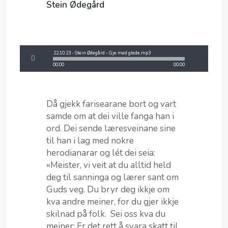
Stein Ødegård
22.10.23 - Stein Ødegård - Gje med glede.mp3
00:00
00:00
Då gjekk farisearane bort og vart
samde om at dei ville fanga han i
ord. Dei sende læresveinane sine
til han i lag med nokre
herodianarar og lét dei seia:
«Meister, vi veit at du alltid held
deg til sanninga og lærer sant om
Guds veg. Du bryr deg ikkje om
kva andre meiner, for du gjer ikkje
skilnad på folk. Sei oss kva du
meiner: Er det rett å svara skatt til