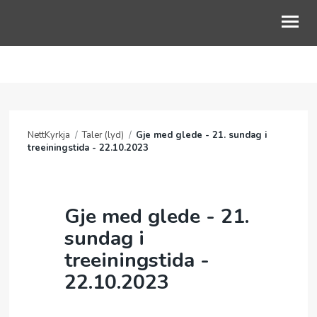
OM OSS
GUDSTJENESTE
NettKyrkja
/
Taler (lyd)
/
Gje med glede - 21. sundag i
BLI MED
treeiningstida - 22.10.2023
BARN OG UNGE
LIVETS VEG
Gje med glede - 21.
sundag i
KALENDER
treeiningstida -
NETTKYRKJA
22.10.2023