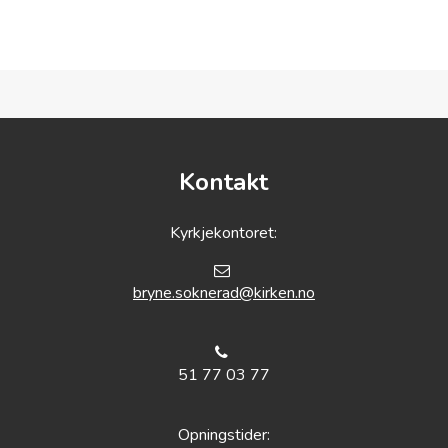
Kontakt
Kyrkjekontoret:
bryne.soknerad@kirken.no
51 77 03 77
Opningstider: