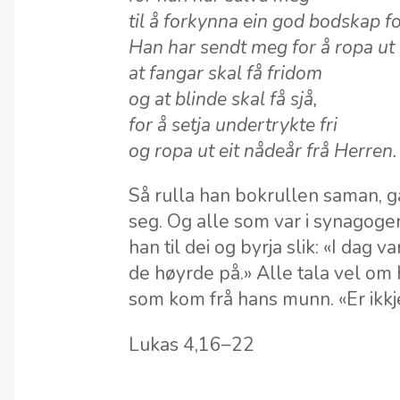
til å forkynna ein god bodskap for
Han har sendt meg for å ropa ut
at fangar skal få fridom
og at blinde skal få sjå,
for å setja undertrykte fri
og ropa ut eit nådeår frå Herren.
Så rulla han bokrullen saman, g
seg. Og alle som var i synagogen
han til dei og byrja slik: «I dag 
de høyrde på.» Alle tala vel om
som kom frå hans munn. «Er ikkje
Lukas 4,16–22