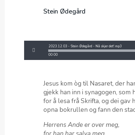
Stein Ødegård
2023.12.03 - Stein Ødegård - Nå skjer det!.mp3
00:00
Jesus kom òg til Nasaret, der h
gjekk han inn i synagogen, som h
for å lesa frå Skrifta, og dei gav
opna bokrullen og fann den stad
Herrens Ande er over meg,
for han har salva meg