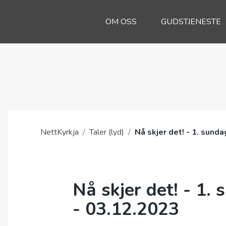
OM OSS
GUDSTJENESTE
NettKyrkja
/
Taler (lyd)
/
Nå skjer det! - 1. sund
Nå skjer det! - 1.
- 03.12.2023